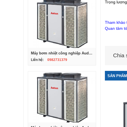
Trọng lượng
Tham khảo 
Quan tâm tớ
Máy bơm nhiệt công nghiệp Audsun, Model ARG-07S
Chia 
Liên hệ:
0982731379
SẢN PHẨM