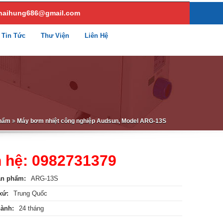
haihung686@gmail.com
Tin Tức
Thư Viện
Liên Hệ
hẩm
Máy bơm nhiệt công nghiệp Audsun, Model ARG-13S
n hệ: 0982731379
ản phẩm:
ARG-13S
xứ:
Trung Quốc
hành:
24 tháng