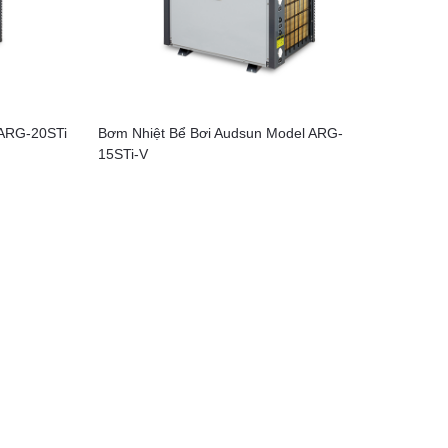
 ARG-20STi
Bơm Nhiệt Bể Bơi Audsun Model ARG-
15STi-V