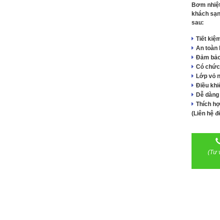
Bơm nhiệt
khách sạn
sau:
Tiết kiệ
An toàn 
Đảm bảo
Có chức
Lớp vỏ n
Điều kh
Dễ dàng 
Thích hợ
(Liên hệ đ
(Tư 