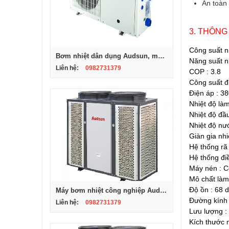
An toàn 
3. THÔNG
Công suất n
Bơm nhiệt dân dụng Audsun, model KF200-X
Năng suất n
Liên hệ:
0982731379
COP : 3.8
Công suất đ
Điện áp : 
Nhiệt độ là
Nhiệt độ đầ
Nhiệt độ nư
Giàn gia nh
Hệ thống rã
Hệ thống đi
Máy nén : C
Mô chất làm
Độ ồn : 68 d
Máy bơm nhiệt công nghiệp Audsun, Model ARG -05S
Đường kính 
Liên hệ:
0982731379
Lưu lượng :
Kích thước