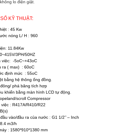
không lo điện giật.
 SỐ KỸ THUẬT:
hiệt : 45 Kw
ước nóng L/ H : 960
iện: 11.84Kw
380~415V/3PH/50HZ
m việc: -5oC~+43oC
u ra ( max) : 60oC
ớc định mức : 55oC
iệt bằng hệ thông ống đồng.
 đông/ phá băng tích hợp
ều khiển bằng màn hình LCD tự động.
opeland/scroll Compressor
 việc : R417A/R410/R22
B(s)
đầu vào/đầu ra của nước : G1 1/2’’ – Inch
 8.4 m3/h
 máy : 1580*910*1380 mm