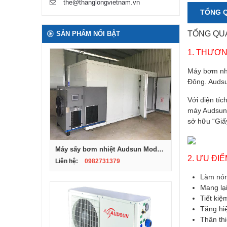
the@thanglongvietnam.vn
TỔNG 
TỔNG QU
SẢN PHẨM NỔI BẬT
1. THƯƠN
Máy bơm nhi
Đông. Audsu
Với diện tí
máy Audsun 
sở hữu “Giấ
Máy sấy bơm nhiệt Audsun Model ARG-02D
2. ƯU ĐI
Liên hệ:
0982731379
Làm nón
Mang lại
Tiết kiệ
Tăng hiệ
Thân thi