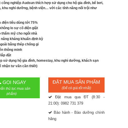
 công nghiệp Audsun thích hợp sử dụng cho hộ gia đình, bể bơi,
, khu nghỉ dưỡng, bệnh viện… với các tính năng nổi trội như
m điện tiêu dùng tới 75%
không lo sự cố điện giật
 thẩm mỹ cho ngôi nhà
 năng kháng khuẩn định kỳ
goài bằng thép chống gỉ
iển thông minh
lắp đặt
p sử dụng hộ gia đình, homestay, khu nghỉ dưỡng, khách sạn
ể nhận tư vấn cần thiết)
ĐẶT MUA SẢN PHẨM
GỌI NGAY
(Để có giá tốt nhất)
vấn thủ tục mua sản
phẩm)
Đặt mua qua ĐT (8:30 -
21:00): 0982 731 379
Bảo hành - Bảo dưỡng chính
hãng