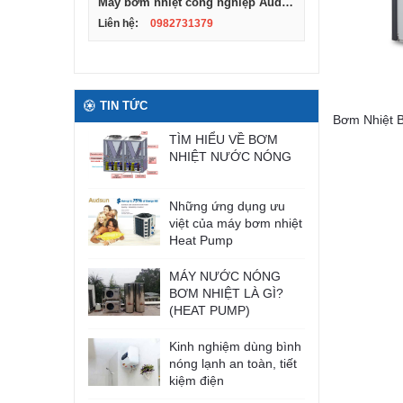
Máy bơm nhiệt công nghiệp Audsun, Model ARG-10S
Liên hệ:
0982731379
TIN TỨC
Bơm Nhiệt 
TÌM HIỂU VỀ BƠM
NHIỆT NƯỚC NÓNG
Những ứng dụng ưu
việt của máy bơm nhiệt
Heat Pump
MÁY NƯỚC NÓNG
BƠM NHIỆT LÀ GÌ?
(HEAT PUMP)
Kinh nghiệm dùng bình
nóng lạnh an toàn, tiết
kiệm điện