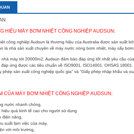
QUAN
AN
G HIỆU MÁY BƠM NHIỆT CÔNG NGHIỆP AUDSUN:
ệt công nghiệp Audsun là thương hiệu của Australia được sản xuất bở
n là nhà sản xuất chuyên về máy nước nóng bơm nhiệt, máy sấy bơm 
ch nhà máy tới 20000m2, Audsun đảm bảo đáp ứng tốt nhất yêu cầu của k
đáp ứng được các tiêu chuẩn về ISO9001, ISO14001, OHSAS 18001. 
y phép sản xuất công nghiệp quốc gia” và “Giấy phép nhập khẩu và xu
ỂM CỦA MÁY BƠM NHIỆT CÔNG NGHIỆP AUDSUN:
g nước nhanh chóng,
 hiệu quả kinh tế cao cho người sử dụng
m điện năng,
u suất làm việc của máy,
ện với môi trường,