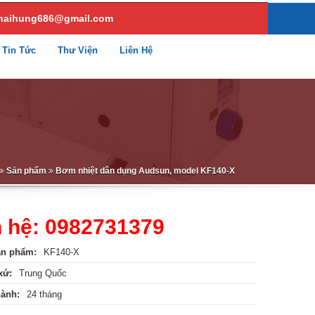
haihung686@gmail.com
Tin Tức
Thư Viện
Liên Hệ
Sản phẩm
Bơm nhiệt dân dụng Audsun, model KF140-X
n hệ: 0982731379
ản phẩm:
KF140-X
xứ:
Trung Quốc
hành:
24 tháng