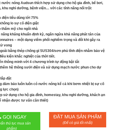
 nước nóng Audsun thích hợp sử dụng cho hộ gia đình, bể bơi,
 khu nghỉ dưỡng, bệnh viện… với các tính năng nổi trội:
m điện tiêu dùng tới 75%
không lo sự cố điện giật
 thẩm mỹ cho ngôi nhà
năng kháng khuẩn định kỳ, ngăn ngừa khả năng phát tán của
onnaires – một dạng viêm phổi nghiêm trọng và đôi khi gây ra
tử vong
goài bằng thép chống gỉ SUS304/sơn phủ tĩnh điện nhằm bảo vệ
điều kiện khắc nghiệt của thời tiết.
ển thông minh với 4 chương trình tự động bật tắt
ị thêm hệ thống sưởi điện và sử dụng mạch nước phun cho dự
lắp đặt
g đảm bảo luôn luôn có nước nóng kể cả khi bơm nhiệt bị sự cố
g lực chọn)
p sử dụng cho hộ gia đình, homestay, khu nghỉ dưỡng, khách ạn
ể nhận được tư vấn cần thiết)
ĐẶT MUA SẢN PHẨM
GỌI NGAY
(Để có giá tốt nhất)
vấn thủ tục mua sản
phẩm)