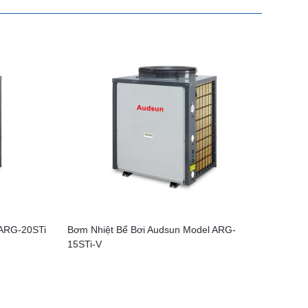
 ARG-20STi
Bơm Nhiệt Bể Bơi Audsun Model ARG-
15STi-V