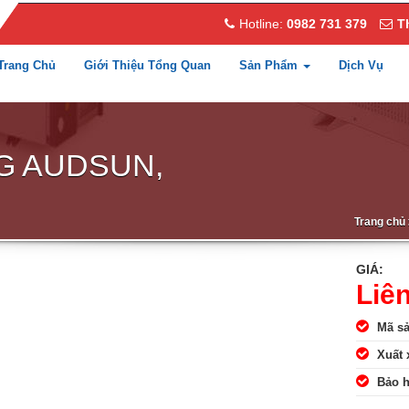
Hotline:
0982 731 379
T
Trang Chủ
Giới Thiệu Tổng Quan
Sản Phẩm
Dịch Vụ
G AUDSUN,
Trang chủ
GIÁ:
Liê
Mã s
Xuất 
Bảo 