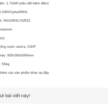
ện: 1.71kW (siêu tiết kiệm điện)
0-240V/1pha/50Hz
nh: R410/R417A/R22
anasonic
(a)
ống nước vào/ra: G3/4″
 máy: 930x360x560mm
: 55kg
thêm các sản phẩm khác tại
đây
sẻ bài viết này!