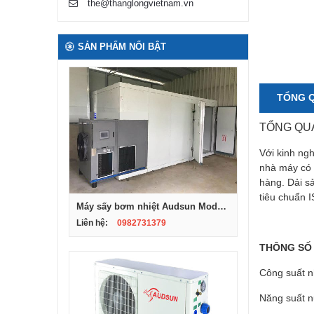
the@thanglongvietnam.vn
SẢN PHẨM NỔI BẬT
TỔNG 
TỔNG QU
Với kinh ng
nhà máy có d
hàng. Dải s
tiêu chuẩn
Máy sấy bơm nhiệt Audsun Model ARG-02D
Liên hệ:
0982731379
THÔNG SỐ 
Công suất n
Năng suất n