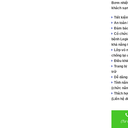
Bơm nhiệt
khách sạn,
Tiết kiệ
An toàn 
Đảm bảo
Có chức 
bệnh Legi
khả năng 
Lớp vỏ n
chống lại 
Điều khi
Trang b
trữ
Dễ dàng 
Tính năn
(chức năn
Thích hợ
(Liên hệ đ
(Tư 