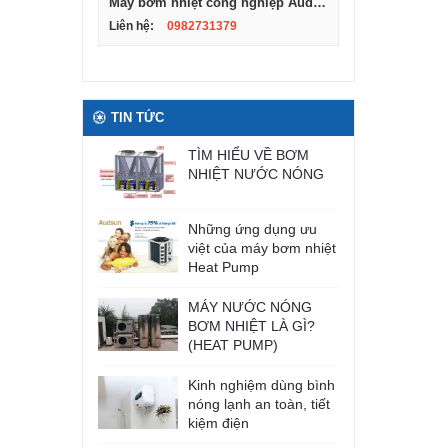
Máy bơm nhiệt công nghiệp Audsun, Model ARG-10S
Liên hệ:
0982731379
TIN TỨC
TÌM HIỂU VỀ BƠM
NHIỆT NƯỚC NÓNG
Những ứng dụng ưu
việt của máy bơm nhiệt
Heat Pump
MÁY NƯỚC NÓNG
BƠM NHIỆT LÀ GÌ?
(HEAT PUMP)
Kinh nghiệm dùng bình
nóng lạnh an toàn, tiết
kiệm điện