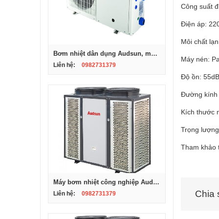
Công suất đi
Điện áp: 22
Môi chất lạ
Bơm nhiệt dân dụng Audsun, model KF200-X
Máy nén: P
Liên hệ:
0982731379
Độ ồn: 55dB
Đường kính 
Kích thước
Trọng lượng
Tham khảo 
Máy bơm nhiệt công nghiệp Audsun, Model ARG -05S
Chia 
Liên hệ:
0982731379