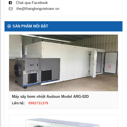
Chat qua Facebook
the@thanglongvietnam.vn
SẢN PHẨM NỔI BẬT
Máy sấy bơm nhiệt Audsun Model ARG-02D
Liên hệ:
0982731379