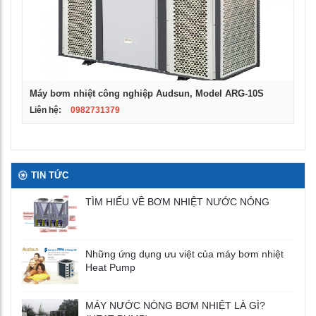
Máy bơm nhiệt công nghiệp Audsun, Model ARG-10S
Liên hệ:
0982731379
TIN TỨC
TÌM HIỂU VỀ BƠM NHIỆT NƯỚC NÓNG
Những ứng dụng ưu việt của máy bơm nhiệt
Heat Pump
MÁY NƯỚC NÓNG BƠM NHIỆT LÀ GÌ?