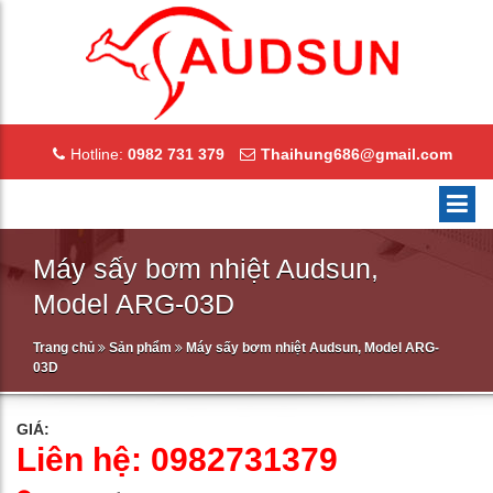
Hotline:
0982 731 379
Thaihung686@gmail.com
Máy sấy bơm nhiệt Audsun,
Model ARG-03D
Trang chủ
Sản phẩm
Máy sấy bơm nhiệt Audsun, Model ARG-
03D
GIÁ:
Liên hệ: 0982731379