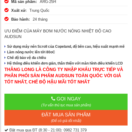
Mã sản phẩm:
ARG-25H
Xuất xứ:
Trung Quốc
Bảo hành:
24 tháng
ƯU ĐIỂM CỦA MÁY BƠM NƯỚC NÓNG NHIỆT ĐỘ CAO
AUDSUN
Sử dụng máy nén Scroll của Copeland, độ bền cao, hiệu suất mạnh mẽ
Làm nóng nước lên tới 80oC
Chế độ bảo vệ đa chiều
Hệ thống điều khiển đơn giản, thân thiện với màn hình điều khiển LCD
THĂNG LONG LÀ CÔNG TY NHẬP KHẨU TRỰC TIẾP VÀ
PHÂN PHỐI SẢN PHẨM AUDSUN TOÀN QUỐC VỚI GIÁ
TỐT NHẤT, CHẾ ĐỘ HẬU MÃI TỐT NHẤT
GỌI NGAY
(Tư vấn thủ tục mua sản phẩm)
ĐẶT MUA SẢN PHẨM
(Để có giá tốt nhất)
Đặt mua qua ĐT (8:30 - 21:00): 0982 731 379