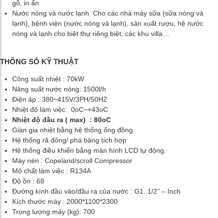
gỗ, in ấn
Nước nóng và nước lạnh: Cho các nhà máy sữa (sữa nóng và
lạnh), bệnh viện (nước nóng và lạnh), sản xuất rượu, hệ nước
nóng và lạnh cho biệt thự riêng biệt, các khu villa…
THÔNG SỐ KỸ THUẬT
Công suất nhiệt : 70kW
Năng suất nước nóng: 1500l/h
Điện áp : 380~415V/3PH/50HZ
Nhiệt độ làm việc: 0oC~+43oC
Nhiệt độ đầu ra ( max) : 80oC
Giàn gia nhiệt bằng hệ thống ống đồng.
Hệ thống rã đông/ phá băng tích hợp
Hệ thống điều khiển bằng màn hình LCD tự động.
Máy nén : Copeland/scroll Compressor
Mô chất làm việc : R134A
Độ ồn : 68
Đường kính đầu vào/đầu ra của nước : G1. 1/2’’ – Inch
Kích thước máy : 2000*1100*2300
Trọng lượng máy (kg): 700