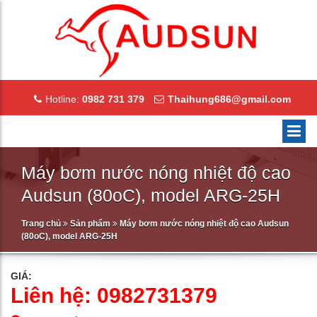
Hotline:
0982 731 379
Thaihung686@gmail.com
Máy bơm nước nóng nhiệt độ cao
Audsun (80oC), model ARG-25H
Trang chủ
Sản phẩm
Máy bơm nước nóng nhiệt độ cao Audsun
(80oC), model ARG-25H
GIÁ:
Liên hệ: 0982731379