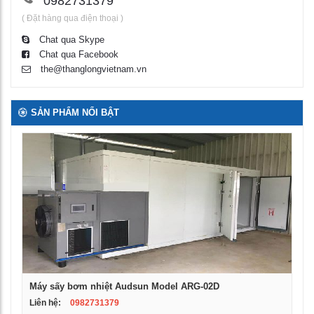
0982731379
( Đặt hàng qua điện thoại )
Chat qua Skype
Chat qua Facebook
the@thanglongvietnam.vn
SẢN PHẨM NỔI BẬT
Máy sấy bơm nhiệt Audsun Model ARG-02D
Liên hệ:
0982731379